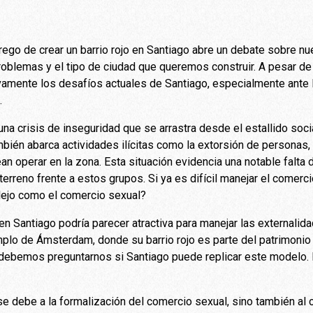
ego de crear un barrio rojo en Santiago abre un debate sobre n
lemas y el tipo de ciudad que queremos construir. A pesar de s
vamente los desafíos actuales de Santiago, especialmente ante l
.
na crisis de inseguridad que se arrastra desde el estallido soci
también abarca actividades ilícitas como la extorsión de personas,
 operar en la zona. Esta situación evidencia una notable falta de 
terreno frente a estos grupos. Si ya es difícil manejar el come
lejo como el comercio sexual?
 en Santiago podría parecer atractiva para manejar las externali
plo de Ámsterdam, donde su barrio rojo es parte del patrimonio c
, debemos preguntarnos si Santiago puede replicar este modelo
e debe a la formalización del comercio sexual, sino también al c