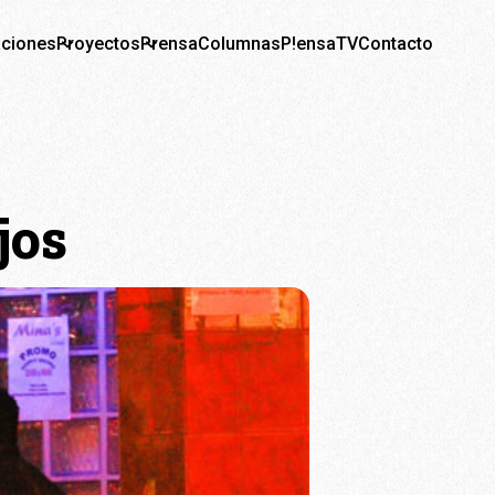
aciones
Proyectos
Prensa
Columnas
P!ensaTV
Contacto
jos