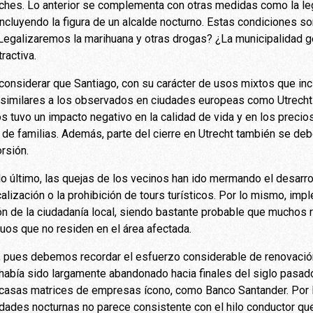
oches. Lo anterior se complementa con otras medidas como la le
ncluyendo la figura de un alcalde nocturno. Estas condiciones so
egalizaremos la marihuana y otras drogas? ¿La municipalidad ges
ractiva.
e considerar que Santiago, con su carácter de usos mixtos que in
 similares a los observados en ciudades europeas como Utrecht
os tuvo un impacto negativo en la calidad de vida y en los preci
de familias. Además, parte del cierre en Utrecht también se debe
orsión.
o último, las quejas de los vecinos han ido mermando el desarro
calización o la prohibición de tours turísticos. Por lo mismo, i
ión de la ciudadanía local, siendo bastante probable que muchos
uos que no residen en el área afectada.
 pues debemos recordar el esfuerzo considerable de renovación 
e había sido largamente abandonado hacia finales del siglo pasa
 casas matrices de empresas ícono, como Banco Santander. Por l
ades nocturnas no parece consistente con el hilo conductor que 