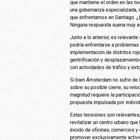
que mantiene el orden en las n
una gobernanza especializada, i
que enfrentamos en Santiago. ¿L
Ninguna respuesta suena muy at
Junto a lo anterior, es relevant
podría enfrentarse a problemas
implementación de distritos roj
gentrificación y desplazamiento 
con actividades de tráfico y ext
Si bien Ámsterdam no sufre de l
sobre su posible cierre, su relo
magnitud requiere la participac
propuesta impulsada por individ
Estas tensiones son relevantes,
revitalizar un centro urbano qu
éxodo de oficinas, comercios y
promover exclusivamente activid