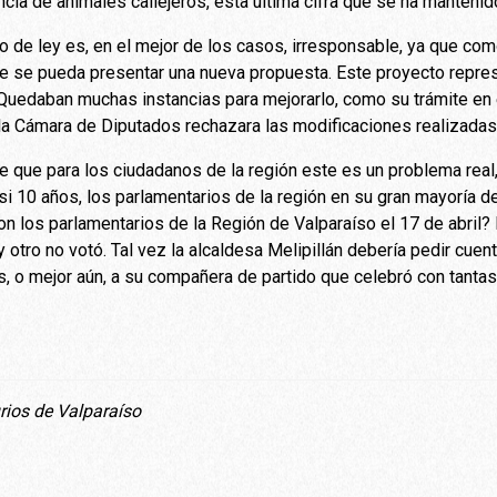
encia de animales callejeros, esta última cifra que se ha manten
to de ley es, en el mejor de los casos, irresponsable, ya que co
ue se pueda presentar una nueva propuesta. Este proyecto repre
Quedaban muchas instancias para mejorarlo, como su trámite en 
a Cámara de Diputados rechazara las modificaciones realizadas 
de que para los ciudadanos de la región este es un problema rea
 10 años, los parlamentarios de la región en su gran mayoría dec
n los parlamentarios de la Región de Valparaíso el 17 de abril? 
 otro no votó. Tal vez la alcaldesa Melipillán debería pedir cuent
, o mejor aún, a su compañera de partido que celebró con tantas
rios de Valparaíso