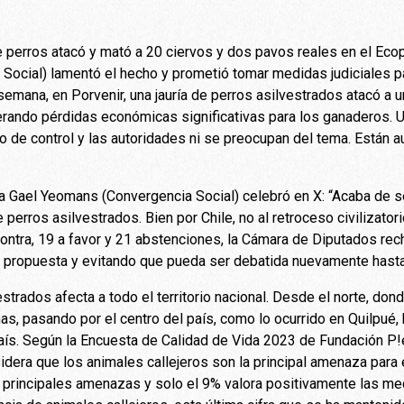
de perros atacó y mató a 20 ciervos y dos pavos reales en el Eco
 Social) lamentó el hecho y prometió tomar medidas judiciales pa
semana, en Porvenir, una jauría de perros asilvestrados atacó a 
erando pérdidas económicas significativas para los ganaderos. 
ipo de control y las autoridades ni se preocupan del tema. Están 
ada Gael Yeomans (Convergencia Social) celebró en X: “Acaba de 
 perros asilvestrados. Bien por Chile, no al retroceso civilizator
ontra, 19 a favor y 21 abstenciones, la Cámara de Diputados rech
a propuesta y evitando que pueda ser debatida nuevamente hasta
estrados afecta a todo el territorio nacional. Desde el norte, d
s, pasando por el centro del país, como lo ocurrido en Quilpué, h
aís. Según la Encuesta de Calidad de Vida 2023 de Fundación P!
idera que los animales callejeros son la principal amenaza para
es principales amenazas y solo el 9% valora positivamente las m