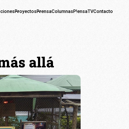
aciones
Proyectos
Prensa
Columnas
P!ensaTV
Contacto
más allá