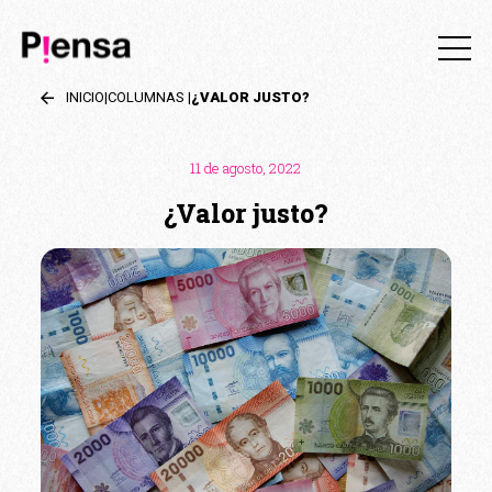
INICIO
|
COLUMNAS
|
¿VALOR JUSTO?
11 de agosto, 2022
¿Valor justo?