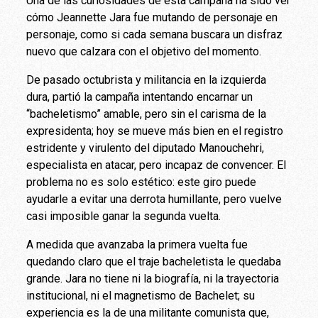
Una de las curiosidades de esta campaña ha sido ver
cómo Jeannette Jara fue mutando de personaje en
personaje, como si cada semana buscara un disfraz
nuevo que calzara con el objetivo del momento.
De pasado octubrista y militancia en la izquierda
dura, partió la campaña intentando encarnar un
“bacheletismo” amable, pero sin el carisma de la
expresidenta; hoy se mueve más bien en el registro
estridente y virulento del diputado Manouchehri,
especialista en atacar, pero incapaz de convencer. El
problema no es solo estético: este giro puede
ayudarle a evitar una derrota humillante, pero vuelve
casi imposible ganar la segunda vuelta.
A medida que avanzaba la primera vuelta fue
quedando claro que el traje bacheletista le quedaba
grande. Jara no tiene ni la biografía, ni la trayectoria
institucional, ni el magnetismo de Bachelet; su
experiencia es la de una militante comunista que,