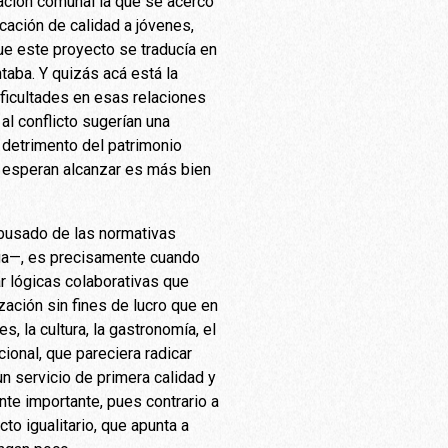
ración comunal la que se acercó
cación de calidad a jóvenes,
que este proyecto se traducía en
taba. Y quizás acá está la
ificultades en esas relaciones
al conflicto sugerían una
 detrimento del patrimonio
e esperan alcanzar es más bien
abusado de las normativas
ega—, es precisamente cuando
 lógicas colaborativas que
ación sin fines de lucro que en
, la cultura, la gastronomía, el
ucional, que pareciera radicar
n servicio de primera calidad y
nte importante, pues contrario a
to igualitario, que apunta a