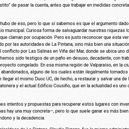
stito” de pasar la cuenta, antes que trabajar en medidas concret
hubo de eso, pero lo que sí sabemos es que el argumento dado
io municipal. Curiosa forma de salvaguardar nuestras riquezas lo
que claman por ocupación. Pero es justo reconocer que esta ve
 por las autoridades de La Pintana, sino más bien una situació
l conflicto por Las Salinas en Viña del Mar, donde se ubica uno 
s hemos sido testigos de un paño en desuso, decadente, con trab
 proyecto congelado. En esa misma región de Valparaíso, en la c
s abandonados, alguno de los cuales están ilegalmente tomados
e llegar el mismo Duoc UC, de hecho, a restaurar y salvar una de
atonera y el actual Edificio Cousiño, que en la actualidad es uno 
es intentos y propuestas para recuperar estos lugares con inve
as hay una muy concreta—, pero lo que suele ganar es más bien 
andono y la decadencia.