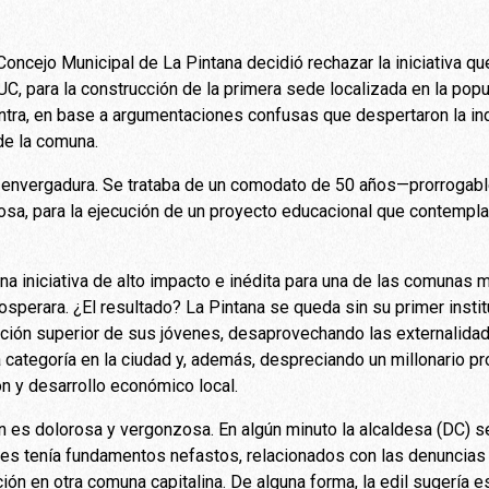
Concejo Municipal de La Pintana decidió rechazar la iniciativa q
 para la construcción de la primera sede localizada en la popu
tra, en base a argumentaciones confusas que despertaron la ind
 de la comuna.
an envergadura. Se trataba de un comodato de 50 años—prorrogab
osa, para la ejecución de un proyecto educacional que contempla
na iniciativa de alto impacto e inédita para una de las comunas 
sperara. ¿El resultado? La Pintana se queda sin su primer institu
ación superior de sus jóvenes, desaprovechando las externalidad
 categoría en la ciudad y, además, despreciando un millonario pr
ón y desarrollo económico local.
n es dolorosa y vergonzosa. En algún minuto la alcaldesa (DC) se
es tenía fundamentos nefastos, relacionados con las denuncias 
ón en otra comuna capitalina. De alguna forma, la edil sugería e