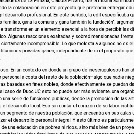
 alcaldesa de La Pintana, Claudia Pizarro, fue la misma administ
ando la colaboración en este proyecto que pretendía entregar edu
gil desarrollo profesional. En este sentido, la edil especificaba 
s familias, gana la comuna y gana también la fundación”, argumen
e transforma en un elemento esencial a la hora de percibir las d
lico. Algunas reacciones exaltadas y sobredimensionadas frente 
a ciertamente incomprensible. Lo que molesta a algunos no es el
stituciones privadas ganen, independiente de si el propósito qu
.
ioso. En un contexto en donde un grupo de inescrupulosos han 
o personal a costa del resto de la población—algo que nadie ni
vas basadas en fines nobles, donde efectivamente se puedan dar
 el caso de Duoc UC esto no puede ser más evidente, una organiz
 una serie de funciones públicas, desde la promoción de las artes
a, el desarrollo local. Eso sin contar el corazón de su labor instit
 un segmento de nuestra población, que encuentra en sus aulas u
zar el desarrollo personal integral. Y esto último es particularme
 de una educación de pobres ni ricos, sino más bien de un proyec