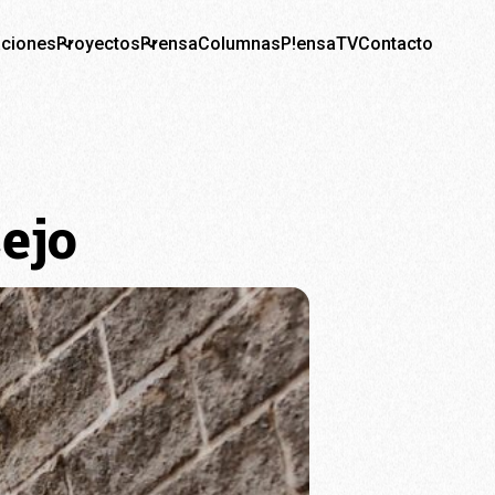
aciones
Proyectos
Prensa
Columnas
P!ensaTV
Contacto
ejo