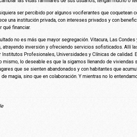
a cambiar las vidas familiares de sus usuarios, tengan mucho o t
siquiera ser percibido por algunos vociferantes que coquetean co
ece una institución privada, con intereses privados y con bene
qué financiar.
esultado no es más que mayor segregación. Vitacura, Las Condes
s, atrayendo inversión y ofreciendo servicios sofisticados. Allí l
r Institutos Profesionales, Universidades y Clínicas de calidad. 
lo mismo, lo deseable es que la sigamos llenando de viviendas s
gares que se sienten abandonados y con habitantes que acumulan
te de magia, sino que en colaboración. Y mientras no lo entend
le