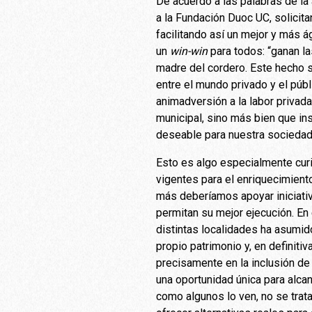
De acuerdo a las palabras de la
a la Fundación Duoc UC, solicit
facilitando así un mejor y más á
un
win-win
para todos: “ganan la
madre del cordero. Este hecho s
entre el mundo privado y el púb
animadversión a la labor privad
municipal, sino más bien que in
deseable para nuestra sociedad
Esto es algo especialmente cur
vigentes para el enriquecimient
más deberíamos apoyar iniciati
permitan su mejor ejecución. En
distintas localidades ha asumido
propio patrimonio y, en definitiv
precisamente en la inclusión de
una oportunidad única para alcan
como algunos lo ven, no se trata