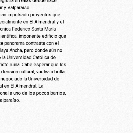
egistra en ellas desde hace
r y Valparaíso.
e han impulsado proyectos que
ecialmente en El Almendral y el
Técnica Federico Santa María
ientífica, imponente edificio que
te panorama contrasta con el
laya Ancha, pero donde aún no
e la Universidad Católica de
riste ruina. Cabe esperar que los
ensión cultural, vuelva a brillar
 negociado la Universidad de
l en El Almendral. La
cional a uno de los pocos barrios,
alparaíso.