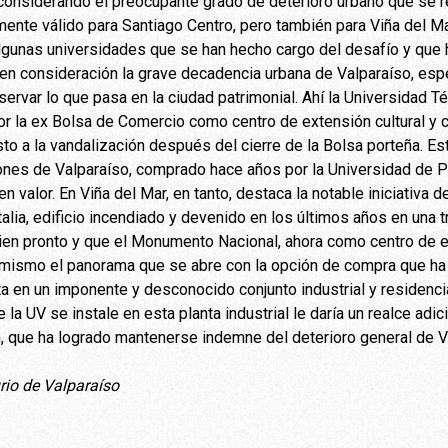
considerando el preocupante grado de deterioro urbano que se r
ente válido para Santiago Centro, pero también para Viña del Ma
 algunas universidades que se han hecho cargo del desafío y qu
en consideración la grave decadencia urbana de Valparaíso, esp
servar lo que pasa en la ciudad patrimonial. Ahí la Universidad 
or la ex Bolsa de Comercio como centro de extensión cultural y c
o a la vandalización después del cierre de la Bolsa porteña. Es
nes de Valparaíso, comprado hace años por la Universidad de P
n valor. En Viña del Mar, en tanto, destaca la notable iniciativa d
alia, edificio incendiado y devenido en los últimos años en una t
ien pronto y que el Monumento Nacional, ahora como centro de ext
mismo el panorama que se abre con la opción de compra que ha
a en un imponente y desconocido conjunto industrial y residencia
 la UV se instale en esta planta industrial le daría un realce adi
, que ha logrado mantenerse indemne del deterioro general de V
io de Valparaíso