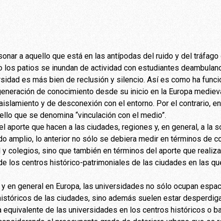
sonar a aquello que está en las antípodas del ruido y del tráfago
o los patios se inundan de actividad con estudiantes deambuland
versidad es más bien de reclusión y silencio. Así es como ha fun
eneración de conocimiento desde su inicio en la Europa medieval
aislamiento y de desconexión con el entorno. Por el contrario, e
llo que se denomina “vinculación con el medio”.
el aporte que hacen a las ciudades, regiones y, en general, a la s
ido amplio, lo anterior no sólo se debiera medir en términos de 
 y colegios, sino que también en términos del aporte que realiza
de los centros histórico-patrimoniales de las ciudades en las q
a, y en general en Europa, las universidades no sólo ocupan espa
históricos de las ciudades, sino además suelen estar desperdiga
a equivalente de las universidades en los centros históricos o ba