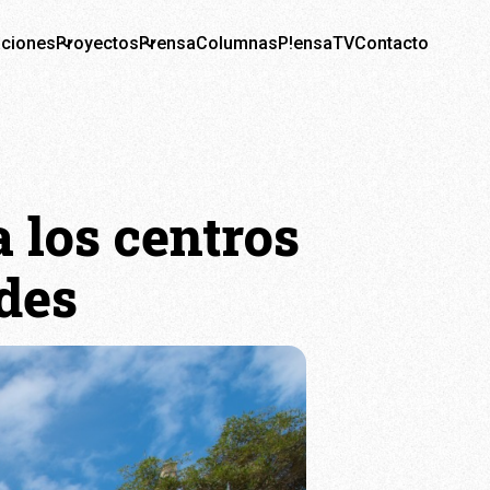
aciones
Proyectos
Prensa
Columnas
P!ensaTV
Contacto
a los centros
ades