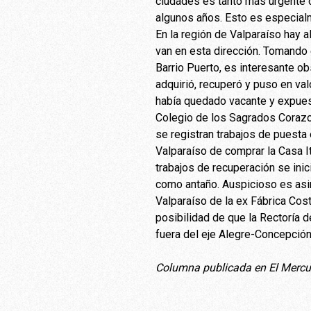
ciudades es tanto más urgente 
algunos años. Esto es especialm
En la región de Valparaíso hay
van en esta dirección. Tomando 
Barrio Puerto, es interesante ob
adquirió, recuperó y puso en val
había quedado vacante y expuest
Colegio de los Sagrados Corazo
se registran trabajos de puesta e
Valparaíso de comprar la Casa It
trabajos de recuperación se inic
como antaño. Auspicioso es asi
Valparaíso de la ex Fábrica Cost
posibilidad de que la Rectoría de
fuera del eje Alegre-Concepción
Columna publicada en El Mercur