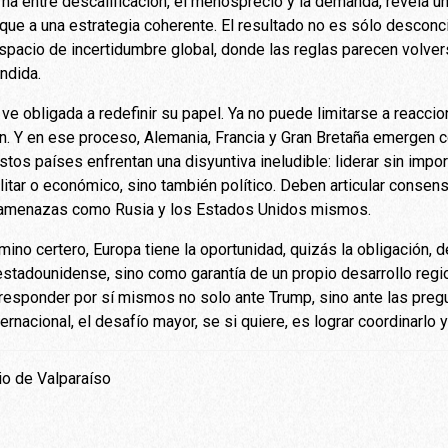
erna entre descalificación, el menosprecio y la demanda, revela 
a que a una estrategia coherente. El resultado no es sólo desconci
espacio de incertidumbre global, donde las reglas parecen volve
ndida.
ve obligada a redefinir su papel. Ya no puede limitarse a reaccion
. Y en ese proceso, Alemania, Francia y Gran Bretaña emergen c
os países enfrentan una disyuntiva ineludible: liderar sin impor
itar o económico, sino también político. Deben articular conse
 amenazas como Rusia y los Estados Unidos mismos.
no certero, Europa tiene la oportunidad, quizás la obligación, d
stadounidense, sino como garantía de un propio desarrollo regi
responder por sí mismos no solo ante Trump, sino ante las pre
rnacional, el desafío mayor, se si quiere, es lograr coordinarlo y
io de Valparaíso