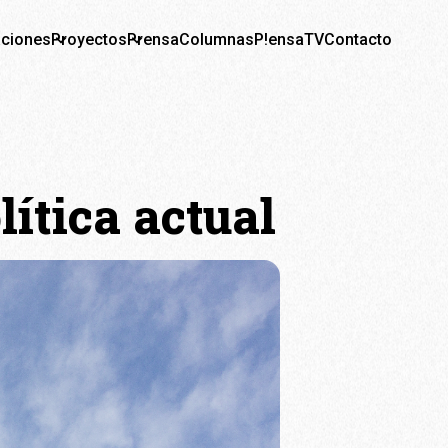
aciones
Proyectos
Prensa
Columnas
P!ensaTV
Contacto
ítica actual