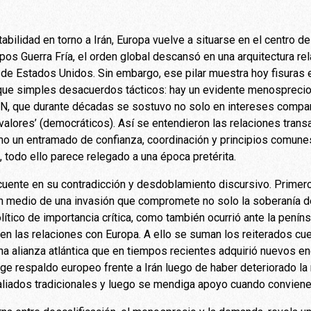
abilidad en torno a Irán, Europa vuelve a situarse en el centro de
pos Guerra Fría, el orden global descansó en una arquitectura re
 de Estados Unidos. Sin embargo, ese pilar muestra hoy fisuras 
ue simples desacuerdos tácticos: hay un evidente menosprecio
TAN, que durante décadas se sostuvo no solo en intereses compar
alores’ (democráticos). Así se entendieron las relaciones transat
o un entramado de confianza, coordinación y principios comunes
 todo ello parece relegado a una época pretérita.
cuente en su contradicción y desdoblamiento discursivo. Primero,
n medio de una invasión que compromete no solo la soberanía de
ítico de importancia crítica, como también ocurrió ante la peníns
n las relaciones con Europa. A ello se suman los reiterados cu
una alianza atlántica que en tiempos recientes adquirió nuevos e
ige respaldo europeo frente a Irán luego de haber deteriorado la 
s aliados tradicionales y luego se mendiga apoyo cuando conviene