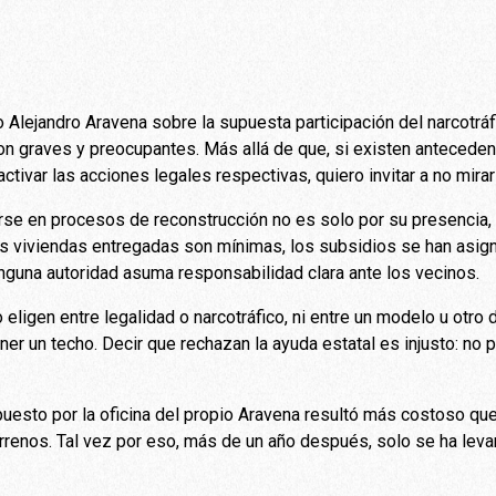
 Alejandro Aravena sobre la supuesta participación del narcotráf
on graves y preocupantes. Más allá de que, si existen antecede
ctivar las acciones legales respectivas, quiero invitar a no mir
rarse en procesos de reconstrucción no es solo por su presencia, 
as viviendas entregadas son mínimas, los subsidios se han asign
inguna autoridad asuma responsabilidad clara ante los vecinos.
 eligen entre legalidad o narcotráfico, ni entre un modelo u otro 
ner un techo. Decir que rechazan la ayuda estatal es injusto: no
puesto por la oficina del propio Aravena resultó más costoso que
rrenos. Tal vez por eso, más de un año después, solo se ha leva