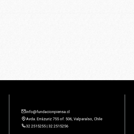
info@fundacionpiensa.cl
Avda. Errázuriz 755 of. 506, Valparaíso, Chile
32 2515255 | 32 2515256