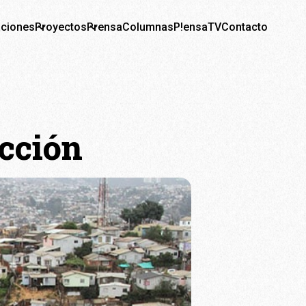
aciones
Proyectos
Prensa
Columnas
P!ensaTV
Contacto
ucción