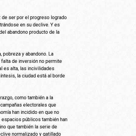
z de ser por el progreso logrado
rándose en su declive. Y es
 del abandono producto de la
a, pobreza y abandono. La
 falta de inversión no permite
 es alta, las incivilidades
íntesis, la ciudad está al borde
derazgo, como también a la
as campañas electorales que
onomía han incidido en que no
de espacios públicos también han
sino que también la serie de
clive normalizado y gatillado