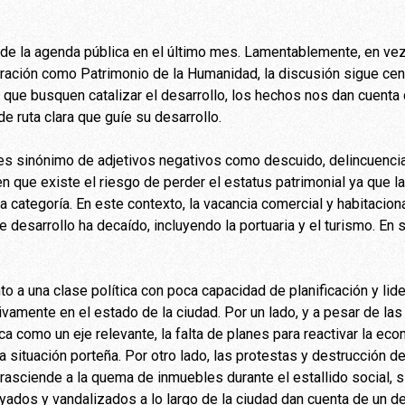
e de la agenda pública en el último mes. Lamentablemente, en ve
ación como Patrimonio de la Humanidad, la discusión sigue cent
 que busquen catalizar el desarrollo, los hechos nos dan cuenta
de ruta clara que guíe su desarrollo.
 es sinónimo de adjetivos negativos como descuido, delincuenci
n que existe el riesgo de perder el estatus patrimonial ya que la
 categoría. En este contexto, la vacancia comercial y habitacional
e desarrollo ha decaído, incluyendo la portuaria y el turismo. En s
to a una clase política con poca capacidad de planificación y li
tivamente en el estado de la ciudad. Por un lado, y a pesar de l
ca como un eje relevante, la falta de planes para reactivar la ec
a situación porteña. Por otro lado, las protestas y destrucción 
trasciende a la quema de inmuebles durante el estallido social, 
yados y vandalizados a lo largo de la ciudad dan cuenta de un de