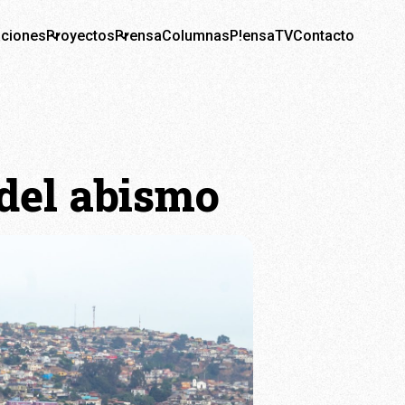
aciones
Proyectos
Prensa
Columnas
P!ensaTV
Contacto
 del abismo