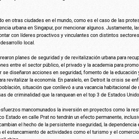
 en otras ciudades en el mundo, como es el caso de las protesta
olencia urbana en Singapur, por mencionar algunos. Justamente, 
ontar con líderes proactivos y vinculantes con distintos sectores
esarrollo local.
rearon planes de seguridad y de revitalización urbana para recu
ones entre el sector público, el privado y la academia para prom
pur se diseñaron acciones en seguridad, fomento de la educación 
a revitalizar la economía. En paralelo, en Detroit la crisis se e
 población, situación que conllevó a una vacancia habitacional d
sas de criminalidad que la ranquean en el top 3 de Estados Unido
y esfuerzos mancomunados la inversión en proyectos como la res
nco Estado en calle Prat no tendrán un efecto permanente, inclu
cambian el hecho de la persistente inseguridad, la dependencia e
el estancamiento de actividades como el turismo y el comercio 