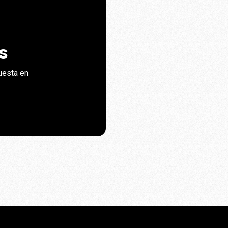
s
uesta en