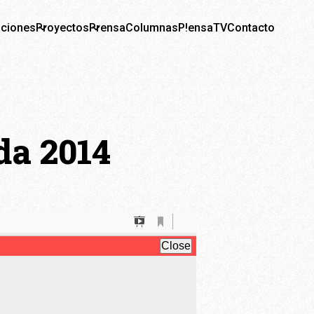
aciones
Proyectos
Prensa
Columnas
P!ensaTV
Contacto
da 2014