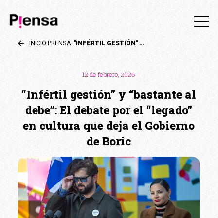
INICIO
|
PRENSA
|
"INFÉRTIL GESTIÓN" Y "BASTANTE AL DEBE": EL DEBATE POR EL "LEGADO" EN CULTURA QUE DEJA EL GOBIERNO DE BORIC
12 de febrero, 2026
“Infértil gestión” y “bastante al
debe”: El debate por el “legado”
en cultura que deja el Gobierno
de Boric