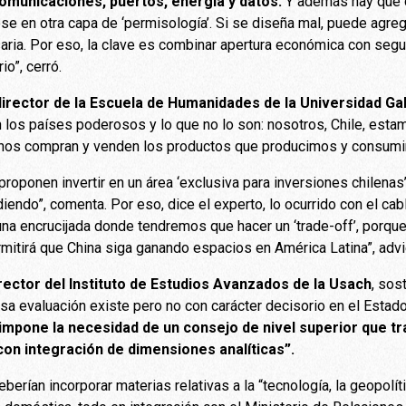
omunicaciones, puertos, energía y datos.
Y además hay que c
e en otra capa de ‘permisología’. Si se diseña mal, puede agrega
aria. Por eso, la clave es combinar apertura económica con segur
io”, cerró.
irector de la Escuela de Humanidades de la Universidad Gab
n los países poderosos y lo que no lo son: nosotros, Chile, est
nos compran y venden los productos que producimos y consum
roponen invertir en un área ‘exclusiva para inversiones chilenas’
endo”, comenta. Por eso, dice el experto, lo ocurrido con el cab
na encrucijada donde tendremos que hacer un ‘trade-off’, porqu
mitirá que China siga ganando espacios en América Latina”, advi
irector del Instituto de Estudios Avanzados de la Usach
, sos
sa evaluación existe pero no con carácter decisorio en el Esta
impone la necesidad de un consejo de nivel superior que t
con integración de dimensiones analíticas”.
berían incorporar materias relativas a la “tecnología, la geopolíti