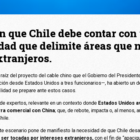
n que Chile debe contar con
idad que delimite áreas que 
xtranjeros.
 raíz del proyecto del cable chino que el Gobierno del Presidente
ión desde Estados Unidos a tres funcionarios—, ha abierto un d
alidad se prepare ante estos casos.
o de expertos, relevante en un contexto donde
Estados Unidos a
rra comercial con China
; que, de rebote, impacta o, al menos,
hile.
e escenario pone de manifiesto la necesidad de que Chile desa
 ser tocadas por intereses extranjeros,
con el fin de “apacig