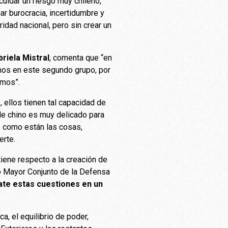
uidar un riesgo muy chileno,
r burocracia, incertidumbre y
idad nacional, pero sin crear un
riela Mistral
, comenta que “en
amos en este segundo grupo, por
imos”.
, ellos tienen tal capacidad de
le chino es muy delicado para
e como están las cosas,
erte.
tiene respecto a la creación de
do Mayor Conjunto de la Defensa
rate estas cuestiones en un
ca, el equilibrio de poder,