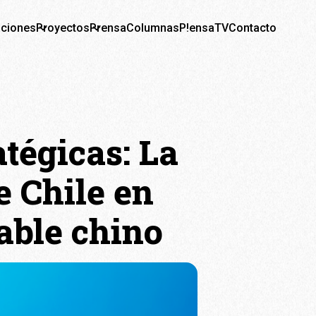
aciones
Proyectos
Prensa
Columnas
P!ensaTV
Contacto
tégicas: La
e Chile en
able chino