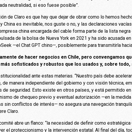
iada neutralidad, si eso fuese posible”.
exión de Claro es que hay que dejar de obrar como lo hemos hecho
y China es inevitable, nos guste o no, y las declaraciones vacía
 empresa china encargada del cable forma parte de la lista negr
ulsada de la bolsa de Nueva York en 2021 y ha sido acusada en 
Seek —el Chat GPT chino—, posiblemente para transmitirla hacia a
icamente de hacer negocios en Chile, pero convengamos que
ás sofisticados y robustos que los usados y, sobre todo, s
nstitucionalidad ante estas materias. “Nuestro país debe acelera
, de manera independiente del gobierno y con visión técnica, e
es de seguridad. Esto existe en otros países, y está permitido e
nismo de chequeo previo y eventual autorización —en la medida 
as sin conflictos de interés— no asegura una navegación tranquil
ere Claro.
omité abre un flanco: “la necesidad de definir como estratégica 
 el proteccionismo y la intervención estatal. Al final del día, to