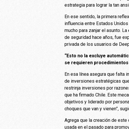
estrategia para lograr la tan ans
En ese sentido, la primera refl
influencia entre Estados Unidos 
mucho para zanjar el asunto. La
de seguridad hace años, fue exp
privada de los usuarios de Deep
“Esto no la excluye automát
se requieren procedimientos m
En esa línea asegura que falta i
de inversiones estratégicas que
restrinja inversiones por razon
que ha firmado Chile. Este meca
objetivos y liderado por person
choques que van y vienen”, sugi
Agrega que la creación de este c
usada en el pasado para promover