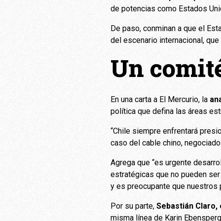
de potencias como Estados Uni
De paso, conminan a que el Estad
del escenario internacional, que
Un comité
En una carta a El Mercurio, la
ana
política que defina las áreas es
“Chile siempre enfrentará presi
caso del cable chino, negociado 
Agrega que “es urgente desarroll
estratégicas que no pueden ser 
y es preocupante que nuestros p
Por su parte,
Sebastián Claro,
misma línea de Karin Ebensperg