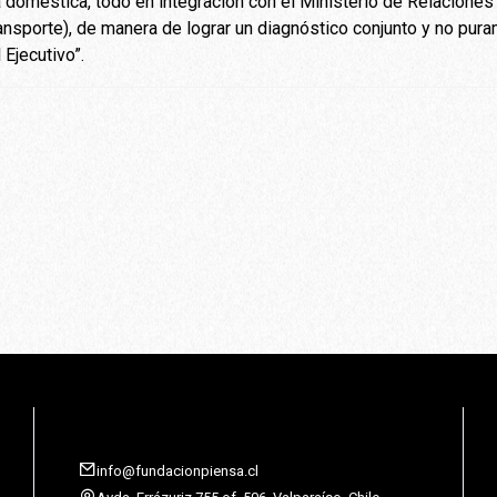
a doméstica, todo en integración con el Ministerio de Relaciones
ransporte), de manera de lograr un diagnóstico conjunto y no pura
 Ejecutivo”.
info@fundacionpiensa.cl