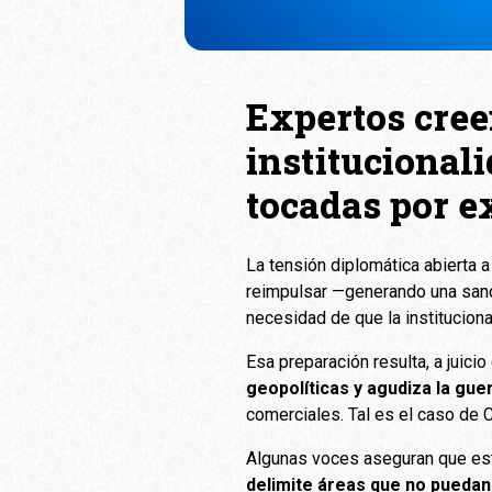
Expertos cree
institucional
tocadas por e
La tensión diplomática abierta a
reimpulsar —generando una sanc
necesidad de que la institucion
Esa preparación resulta, a juici
geopolíticas y agudiza la gue
comerciales. Tal es el caso de C
Algunas voces aseguran que est
delimite áreas que no puedan