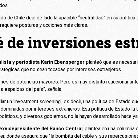
dos.
o de Chile deje de lado la apacible “neutralidad” en su política 
 requiere posturas y acciones más claras.
 de inversiones est
lista y periodista Karin Ebensperger
planteó que es necesario
tratégicas que no sean tocadas por intereses extranjeros.
ones de potencias mayores. Pero es muy distinto reaccionar ante
a espaldas del país”, señala.
ar un ‘investment screening’, es decir, una política de Estado que
dominadas por intereses extranjeros. Esa política de Estado la
olíticos, y diversos gobiernos, no la hayan desarrollado hace ya
 exvicepresidente del Banco Central
, plantea en una columna e
er, donde asegura que “la bombita del cable y sus repercusione