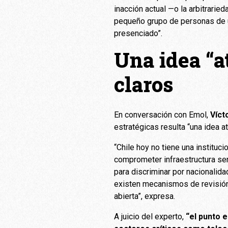
inacción actual —o la arbitrari
pequeño grupo de personas de u
presenciado”.
Una idea “a
claros
En conversación con Emol,
Víct
estratégicas resulta “una idea 
“Chile hoy no tiene una instituc
comprometer infraestructura sen
para discriminar por nacionalid
existen mecanismos de revisión
abierta”, expresa.
A juicio del experto,
“el punto 