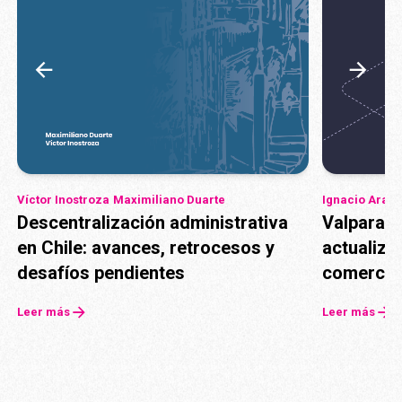
Víctor Inostroza
Maximiliano Duarte
Ignacio Arav
Descentralización administrativa
Valparaís
en Chile: avances, retrocesos y
actualiza
desafíos pendientes
comercia
Leer más
Leer más